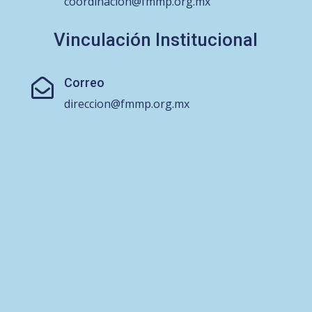
coordinacion@fmmp.org.mx
Vinculación Institucional
Correo

direccion@fmmp.org.mx